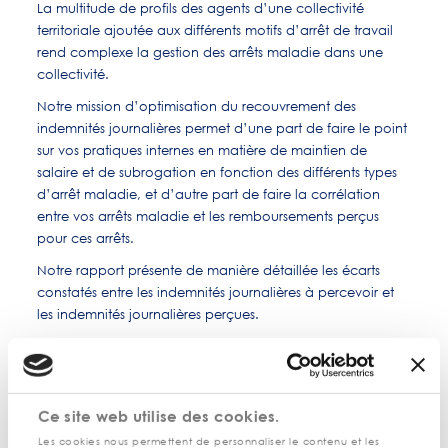
La multitude de profils des agents d’une collectivité
territoriale ajoutée aux différents motifs d’arrêt de travail
rend complexe la gestion des arrêts maladie dans une
collectivité.
Notre mission d’optimisation du recouvrement des
indemnités journalières permet d’une part de faire le point
sur vos pratiques internes en matière de maintien de
salaire et de subrogation en fonction des différents types
d’arrêt maladie, et d’autre part de faire la corrélation
entre vos arrêts maladie et les remboursements perçus
pour ces arrêts.
Notre rapport présente de manière détaillée les écarts
constatés entre les indemnités journalières à percevoir et
les indemnités journalières perçues.
Nous vous accompagnons ensuite dans la récupération
des indemnités journalières non perçues et non prescrites,
tout en vous aidant à optimiser votre procédure interne de
suivi du recouvrement des indemnités journalières de
Ce site web utilise des cookies.
sécurité sociale.
Les cookies nous permettent de personnaliser le contenu et les