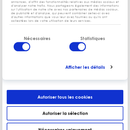
annonces, d'offrir des fonctionnalités relatives aux médias sociaux et
d'analyser notre trafic. Nous partageons également des informations
sur l'utilisation de notre site avec nos partenaires de médias sociaux,
Une méthode pour optimiser vos
de publicité et d'analyse, qui peuvent combiner celles-ci avec
coûts… et vos procédures de paie.
d'autres informations que vous leur avez fournies ou qu'ils ont
collectées lors de votre utilisation de leurs services.
Sélection
Nécessaires
Statistiques
du
CONTACTEZ-NOUS
consentement
Afficher les détails
Professionnalisme, outils
pédagogiques, clarté des
explications, disponibilité et
Autoriser tous les cookies
réactivité
Autoriser la sélection
Professionnalisme, outils pédagogiques, clarté des
explications, disponibilité et réactivité
sont des termes
qui pourraient qualifier les différents intervenants
Nécessaires uniquement