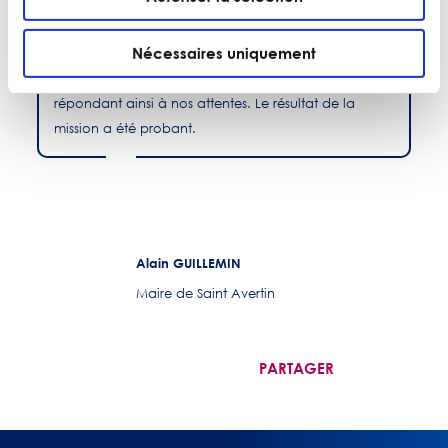
Le service Ressources humaines a travaillé en étroite
collaboration avec les consultants d’Ecofinance,
Nécessaires uniquement
lesquels ont fait preuve d’un grand
professionnalisme
courtoisie exemplaire
et d’une
,
répondant ainsi à nos attentes. Le résultat de la
mission a été probant.
Alain GUILLEMIN
Maire de Saint Avertin
PARTAGER