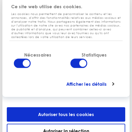
études
Enfin, Ecofinance réalise également des
Ce site web utilise des cookies.
personnalisées
et accompagne les collectivités dans la
Les cookies nous permettent de personnaliser le contenu et les
transformation de leur territoire : changement de régime
annonces, d'offrir des fonctionnalités relatives aux médias sociaux et
d'analyser notre trafic. Nous partageons également des informations
fiscal, changement de périmètre ou transfert de
sur l'utilisation de notre site avec nos partenaires de médias sociaux,
de publicité et d'analyse, qui peuvent combiner celles-ci avec
compétences…
d'autres informations que vous leur avez fournies ou qu'ils ont
collectées lors de votre utilisation de leurs services.
L’accompagnement proposé par Ecofinance vise à
donner aux élus de la collectivité les éléments juridiques,
Sélection
administratifs et financiers nécessaires pour leurs prises de
Nécessaires
Statistiques
du
décisions futures liées aux évolutions de la collectivité.
consentement
CONTACTEZ-NOUS
Afficher les détails
Le résultat de la mission a été
Autoriser tous les cookies
probant
Autoriser la sélection