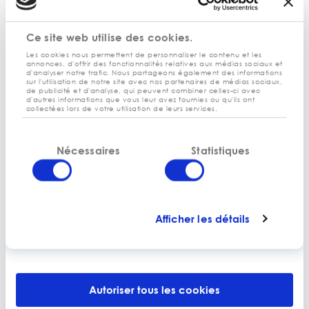
La communauté doit rendre un avis conforme dans les
deux mois.
Ce site web utilise des cookies.
Au-delà, l’avis est réputé favorable.
Les cookies nous permettent de personnaliser le contenu et les
annonces, d'offrir des fonctionnalités relatives aux médias sociaux et
Dans les commerces alimentaires de détail de moins de
d'analyser notre trafic. Nous partageons également des informations
sur l'utilisation de notre site avec nos partenaires de médias sociaux,
400m2, si des jours fériés ( sauf le 1er mai ) sont travaillés, ils
de publicité et d'analyse, qui peuvent combiner celles-ci avec
sont déduits des 12 dimanches dans la limite de 3.
d'autres informations que vous leur avez fournies ou qu'ils ont
collectées lors de votre utilisation de leurs services.
La liste des dimanches travaillés doit être arrêtée chaque
année par le Maire.
Sélection
Nécessaires
Statistiques
du
L’ ARRETE DU MAIRE DOIT ETRE PRIS AVANT LE 31
consentement
DECEMBRE 2018
Afficher les détails
PARTAGER
Autoriser tous les cookies