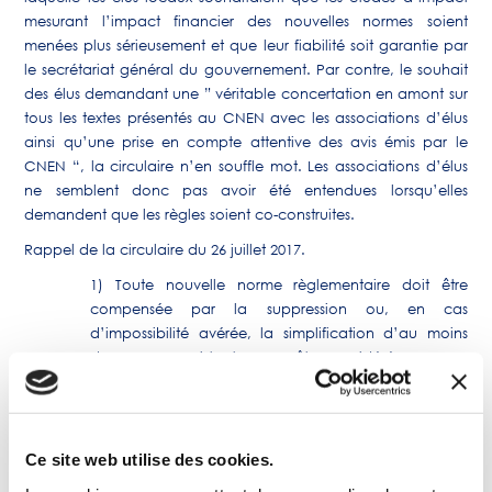
mesurant l’impact financier des nouvelles normes soient
menées plus sérieusement et que leur fiabilité soit garantie par
le secrétariat général du gouvernement. Par contre, le souhait
des élus demandant une ” véritable concertation en amont sur
tous les textes présentés au CNEN avec les associations d’élus
ainsi qu’une prise en compte attentive des avis émis par le
CNEN “, la circulaire n’en souffle mot. Les associations d’élus
ne semblent donc pas avoir été entendues lorsqu’elles
demandent que les règles soient co-construites.
Rappel de la circulaire du 26 juillet 2017.
1) Toute nouvelle norme règlementaire doit être
compensée par la suppression ou, en cas
d’impossibilité avérée, la simplification d’au moins
deux normes existantes. Pour être considérées comme
valables, ces suppressions ou simplifications doivent
d’une part intervenir dans le même champ ministériel
ou dans le cadre d’une même politique publique
que la norme créée. Si la norme créée s’applique aux
Ce site web utilise des cookies.
collectivités territoriales, les suppressions ou