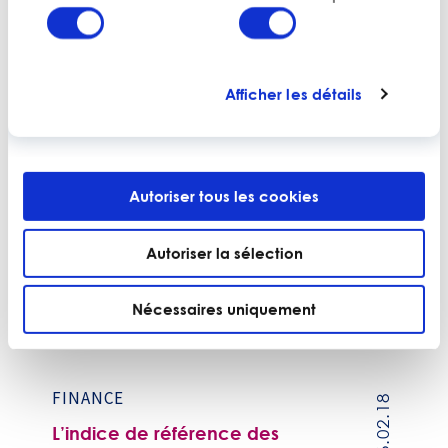
du
PARTAGER
consentement
Afficher les détails
Autoriser tous les cookies
FISCALITÉ
17.07.17
Fiscalité et compensations
Autoriser la sélection
Nécessaires uniquement
FINANCE
06.02.18
L’indice de référence des