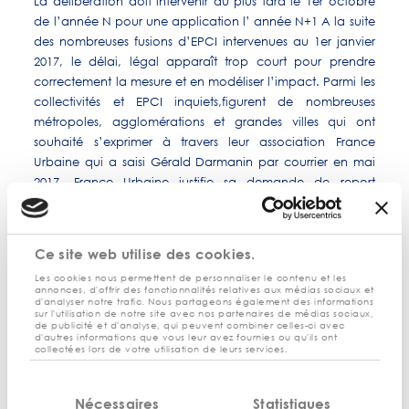
La délibération doit intervenir au plus tard le 1er octobre
de l’année N pour une application l’ année N+1 A la suite
des nombreuses fusions d’EPCI intervenues au 1er janvier
2017, le délai, légal apparaît trop court pour prendre
correctement la mesure et en modéliser l’impact. Parmi les
collectivités et EPCI inquiets,figurent de nombreuses
métropoles, agglomérations et grandes villes qui ont
souhaité s’exprimer à travers leur association France
Urbaine qui a saisi Gérald Darmanin par courrier en mai
2017. France Urbaine justifie sa demande de report
exceptionnel de la date limite du fait de la mise en œuvre
au 1er janvier 2017 de la révision des valeurs locatives des
locaux professionnels. A cette date, tous les locaux
Ce site web utilise des cookies.
professionnels entrant dans le champ de la RVLLP
Les cookies nous permettent de personnaliser le contenu et les
disposent d’une nouvelle valeur locative égale au produit
annonces, d'offrir des fonctionnalités relatives aux médias sociaux et
de sa surface pondérée par un tarif au mètre. Par courrier
d'analyser notre trafic. Nous partageons également des informations
sur l'utilisation de notre site avec nos partenaires de médias sociaux,
du 31 août, le ministre de l’action et des comptes publics
de publicité et d'analyse, qui peuvent combiner celles-ci avec
d'autres informations que vous leur avez fournies ou qu'ils ont
a donné son accord à un report qui devra être fixé lors de
collectées lors de votre utilisation de leurs services.
l’examen des lois de finances le 15 janvier 2018.
Sélection
Nécessaires
Statistiques