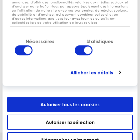
annonces, d'offrir des fonctionnalités relatives aux médias sociaux et
d'analyser notre trafic. Nous partageons également des informations
FISCALITÉ
sur l'utilisation de notre site avec nos partenaires de médias sociaux,
29.11.16
de publicité et d'analyse, qui peuvent combiner celles-ci avec
d'autres informations que vous leur avez fournies ou qu'ils ont
DGF forfaitaire, premier facteur
collectées lors de votre utilisation de leurs services.
d’inégalité entre les communes.
Sélection
Nécessaires
Statistiques
du
consentement
Afficher les détails
FISCALITÉ
18.12.17
Modifications du volet dépenses
votées par le sénat
Autoriser tous les cookies
Autoriser la sélection
Nécessaires uniquement