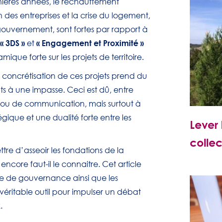
rnières années, le réchauffement
n des entreprises et la crise du logement,
gouvernement, sont fortes par rapport à
« 3DS »
« Engagement et Proximité »
et
que forte sur les projets de territoire.
concrétisation de ces projets prend du
s à une impasse. Ceci est dû, entre
/ou de communication, mais surtout à
ique et une dualité forte entre les
Lever 
collec
e d’asseoir les fondations de la
core faut-il le connaitre. Cet article
e de gouvernance ainsi que les
véritable outil pour impulser un débat
.