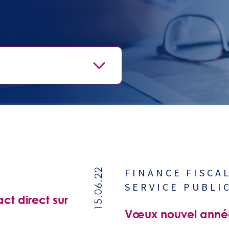
FINANCE
FISCA
15.06.22
SERVICE PUBLI
ct direct sur
Vœux nouvel anné